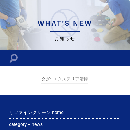
WHAT'S NEW
お知らせ
検
索
フ
ィ
ー
タグ:
エクステリア清掃
ル
ド
を
切
り
替
え
リファインクリーン home
る
category – news