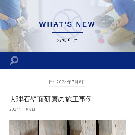
WHAT'S NEW
お知らせ
検
索
フ
ィ
ー
日:
2024年7月8日
ル
ド
を
大理石壁面研磨の施工事例
切
り
2024年7月8日
替
え
る