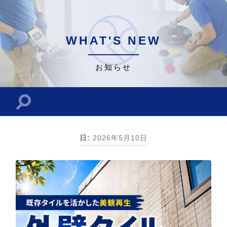
WHAT'S NEW
お知らせ
検
索
フ
ィ
ー
日:
2026年5月10日
ル
ド
を
切
り
替
え
る